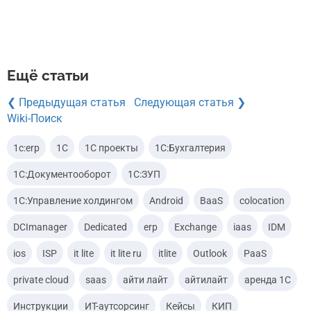
Ещё статьи
❮ Предыдущая статья
Следующая статья ❯
Wiki-Поиск
1c:erp
1С
1С проекты
1С:Бухгалтерия
1С:Документооборот
1С:ЗУП
1С:Управление холдингом
Android
BaaS
colocation
DCImanager
Dedicated
erp
Exchange
iaas
IDM
ios
ISP
it lite
it lite ru
itlite
Outlook
PaaS
private cloud
saas
айти лайт
айтилайт
аренда 1С
Инструкции
ИТ-аутсорсинг
Кейсы
КИП