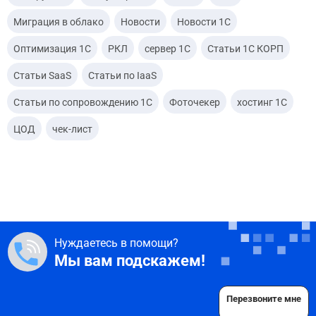
Миграция в облако
Новости
Новости 1С
Оптимизация 1С
РКЛ
сервер 1С
Статьи 1С КОРП
Статьи SaaS
Статьи по IaaS
Статьи по сопровождению 1С
Фоточекер
хостинг 1С
ЦОД
чек-лист
Нуждаетесь в помощи?
Мы вам подскажем!
Перезвоните мне