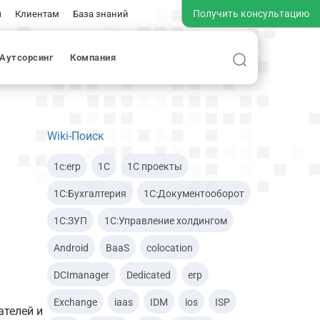
Получить консультацию
ы
Клиентам
База знаний
Аутсорсинг
Компания
а 1С
я в Облако
Облаке
ными данными
й поддержки
Wiki-Поиск
тура
1c:erp
1С
1С проекты
е (BaaS)
С
1С:Бухгалтерия
1С:Документооборот
ель­ности 1С
1С:ЗУП
1С:Управление холдингом
ицина
Android
BaaS
colocation
DCImanager
Dedicated
erp
Exchange
iaas
IDM
ios
ISP
ателей и