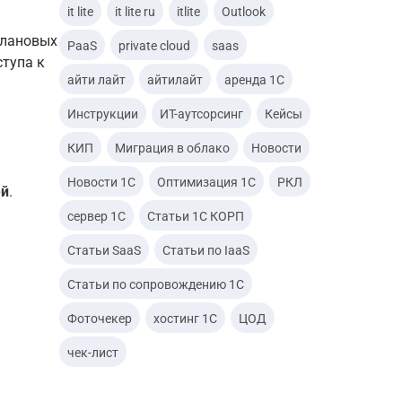
it lite
it lite ru
itlite
Outlook
плановых
PaaS
private cloud
saas
ступа к
айти лайт
айтилайт
аренда 1С
четными данными
Инструкции
ИТ-аутсорсинг
Кейсы
аведений
КИП
Миграция в облако
Новости
Новости 1С
Оптимизация 1С
РКЛ
ей
.
сервер 1С
Статьи 1С КОРП
Статьи SaaS
Статьи по IaaS
Статьи по сопровождению 1С
Фоточекер
хостинг 1С
ЦОД
чек-лист