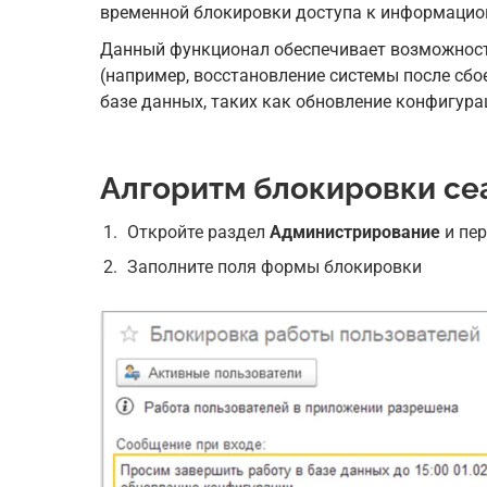
временной блокировки доступа к информацион
Аренда 1С:ERP в Облаке
Данный функционал обеспечивает возможность
Аренда сервера 1С
(например, восстановление системы после сбо
Аренда виртуального сервера дл
базе данных, таких как обновление конфигура
1С
Аренда выделенного сервера дл
1С
Гибридное Облако 1С
Алгоритм блокировки се
Хостинг 1с
Импортозамещение на 1С
Откройте раздел
Администрирование
и пер
Переход с SAP на 1С:ERP
Заполните поля формы блокировки