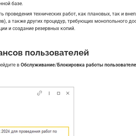
ной базе.
1С:Контрагент
 проведения технических работ, как плановых, так и вне
Разработки IT-Lite
ев), а также других процедур, требующих монопольного до
Фоточекер
я
ции и создание резервных копий.
IDM.Управление у
ДЕМО сервис 1С
я
1С для Учебных з
1С-Финконтроль
ансов пользователей
ейдите в
Обслуживание
/
Блокировка работы пользовател