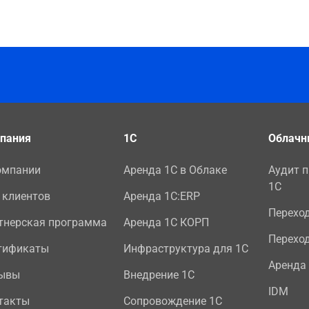
пания
1С
Облачн
омпании
Аренда 1С в Облаке
Аудит 
1С
 клиентов
Аренда 1С:ERP
Перехо
тнерская программа
Аренда 1С КОРП
Переход
тификаты
Инфраструктура для 1С
Аренда
ывы
Внедрение 1С
IDM
такты
Сопровождение 1С