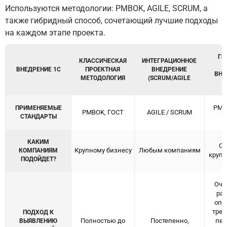
Используются методологии: PMBOK, AGILE, SCRUM, а
также гибридный способ, сочетающий лучшие подходы
на каждом этапе проекта.
ГИ
КЛАССИЧЕСКАЯ
ИНТЕГРАЦИОННОЕ
ВНЕДРЕНИЕ 1С
ПРОЕКТНАЯ
ВНЕДРЕНИЕ
ВНЕ
МЕТОДОЛОГИЯ
(SCRUM/AGILE
PMBO
ПРИМЕНЯЕМЫЕ
PMBOK, ГОСТ
AGILE / SCRUM
СТАНДАРТЫ
КАКИМ
Ср
Крупному бизнесу
Любым компаниям
КОМПАНИЯМ
крупн
ПОДОЙДЕТ?
Оче
рам
опр
треб
ПОДХОД К
Полностью до
Постепенно,
пер
ВЫЯВЛЕНИЮ