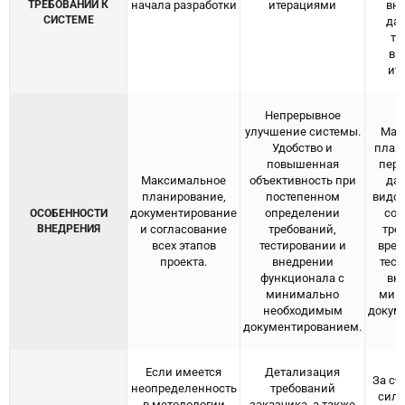
ТРЕБОВАНИЙ К
начала разработки
итерациями
вне
СИСТЕМЕ
да
тр
вы
ит
Непрерывное
улучшение системы.
Мак
Удобство и
план
повышенная
перв
Максимальное
объективность при
да
планирование,
постепенном
видо
документирование
определении
сог
ОСОБЕННОСТИ
ВНЕДРЕНИЯ
и согласование
требований,
тре
всех этапов
тестировании и
врем
проекта.
внедрении
тест
функционала с
вне
минимально
мин
необходимым
докум
документированием.
Если имеется
Детализация
За сч
неопределенность
требований
силь
в методологии
заказчика, а также