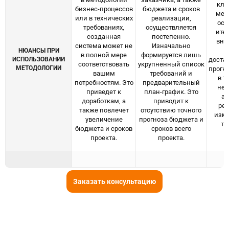
кла
бизнес-процессов
бюджета и сроков
мет
или в технических
реализации,
осо
требованиях,
осуществляется
ите
созданная
постепенно.
вне
система может не
Изначально
п
НЮАНСЫ ПРИ
в полной мере
формируется лишь
ИСПОЛЬЗОВАНИИ
доста
соответствовать
укрупненный список
МЕТОДОЛОГИИ
прогн
вашим
требований и
в т
потребностям. Это
предварительный
неп
приведет к
план-график. Это
а
доработкам, а
приводит к
ре
также повлечет
отсутствию точного
изм
увеличение
прогноза бюджета и
тр
бюджета и сроков
сроков всего
б
проекта.
проекта.
Заказать консультацию