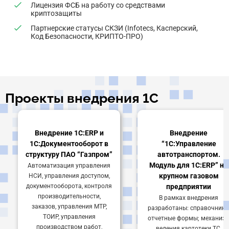
Лицензия ФСБ на работу со средствами
криптозащиты
Партнерские статусы СКЗИ (Infotecs, Касперский,
Код Безопасности, КРИПТО-ПРО)
Проекты внедрения 1С
Внедрение 1С:ERP и
Внедрение
1С:Документооборот в
“1С:Управление
структуру ПАО “Газпром”
автотранспортом.
Модуль для 1С:ERP” на
Автоматизация управления
крупном газовом
НСИ, управления доступом,
документооборота, контроля
предприятии
производительности,
В рамках внедрения
заказов, управления МТР,
разработаны: справочники
ТОИР, управления
отчетные формы; механиз
производством работ,
ведения картотеки ТС,