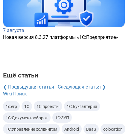
7 августа
Новая версия 8.3.27 платформы «1С:Предприятие»
Ещё статьи
❮ Предыдущая статья
Следующая статья ❯
Wiki-Поиск
1c:erp
1С
1С проекты
1С:Бухгалтерия
1С:Документооборот
1С:ЗУП
1С:Управление холдингом
Android
BaaS
colocation