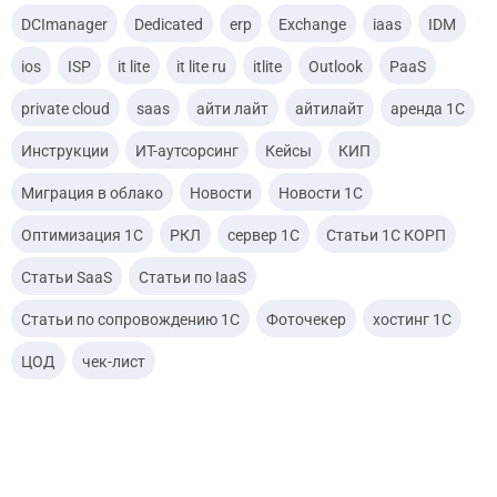
DCImanager
Dedicated
erp
Exchange
iaas
IDM
ios
ISP
it lite
it lite ru
itlite
Outlook
PaaS
private cloud
saas
айти лайт
айтилайт
аренда 1С
Инструкции
ИТ-аутсорсинг
Кейсы
КИП
Миграция в облако
Новости
Новости 1С
Оптимизация 1С
РКЛ
сервер 1С
Статьи 1С КОРП
Статьи SaaS
Статьи по IaaS
Статьи по сопровождению 1С
Фоточекер
хостинг 1С
ЦОД
чек-лист