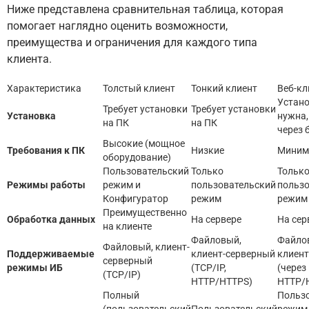
Ниже представлена сравнительная таблица, которая
помогает наглядно оценить возможности,
преимущества и ограничения для каждого типа
клиента.
Характеристика
Толстый клиент
Тонкий клиент
Веб-кл
Устано
Требует установки
Требует установки
Установка
нужна,
на ПК
на ПК
через 
Высокие (мощное
Требования к ПК
Низкие
Миним
оборудование)
Пользовательский
Только
Тольк
Режимы работы
режим и
пользовательский
польз
Конфигуратор
режим
режим
Преимущественно
Обработка данных
На сервере
На сер
на клиенте
Файловый,
Файло
Файловый, клиент-
Поддерживаемые
клиент-серверный
клиент
серверный
режимы ИБ
(TCP/IP,
(через
(TCP/IP)
HTTP/HTTPS)
HTTP/
Полный
Польз