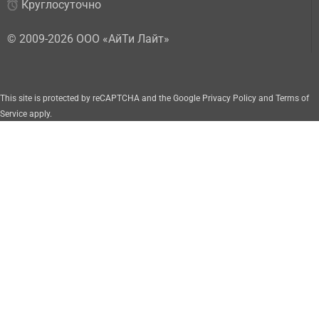
Круглосуточно
© 2009-2026 ООО «АйТи Лайт»
This site is protected by reCAPTCHA and the Google
Privacy Policy
and
Terms of
Service
apply
.