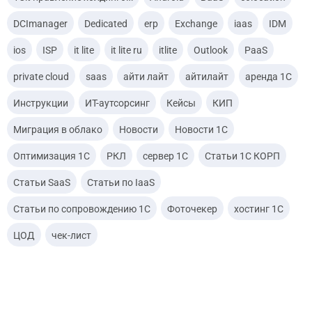
DCImanager
Dedicated
erp
Exchange
iaas
IDM
ios
ISP
it lite
it lite ru
itlite
Outlook
PaaS
private cloud
saas
айти лайт
айтилайт
аренда 1С
Инструкции
ИТ-аутсорсинг
Кейсы
КИП
Миграция в облако
Новости
Новости 1С
Оптимизация 1С
РКЛ
сервер 1С
Статьи 1С КОРП
Статьи SaaS
Статьи по IaaS
Статьи по сопровождению 1С
Фоточекер
хостинг 1С
ЦОД
чек-лист