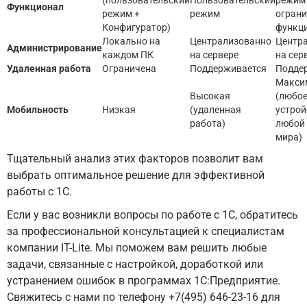
(пользовательский
Пользовательский
режим
Функционал
режим +
режим
огран
Конфигуратор)
функц
Локально на
Централизованно
Центр
Администрирование
каждом ПК
на сервере
на сер
Удаленная работа
Ограничена
Поддерживается
Подде
Макси
Высокая
(любо
Мобильность
Низкая
(удаленная
устрой
работа)
любой
мира)
Тщательный анализ этих факторов позволит вам
выбрать оптимальное решение для эффективной
работы с 1С.
Если у вас возникли вопросы по работе с 1С, обратитесь
за профессиональной консультацией к специалистам
компании IT-Lite. Мы поможем вам решить любые
задачи, связанные с настройкой, доработкой или
устранением ошибок в программах 1С:Предприятие.
Свяжитесь с нами по телефону +7(495) 646-23-16 для