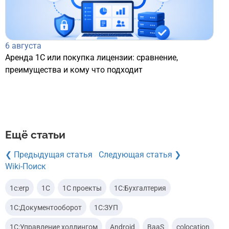
6 августа
Аренда 1С или покупка лицензии: сравнение,
преимущества и кому что подходит
Ещё статьи
❮ Предыдущая статья
Следующая статья ❯
Wiki-Поиск
1c:erp
1С
1С проекты
1С:Бухгалтерия
1С:Документооборот
1С:ЗУП
1С:Управление холдингом
Android
BaaS
colocation