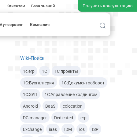
Получить консультацию
ы
Клиентам
База знаний
Аутсорсинг
Компания
а 1С
я в Облако
Облаке
ными данными
й поддержки
Wiki-Поиск
тура
1c:erp
1С
1С проекты
е (BaaS)
С
1С:Бухгалтерия
1С:Документооборот
ель­ности 1С
1С:ЗУП
1С:Управление холдингом
ицина
Android
BaaS
colocation
DCImanager
Dedicated
erp
Exchange
iaas
IDM
ios
ISP