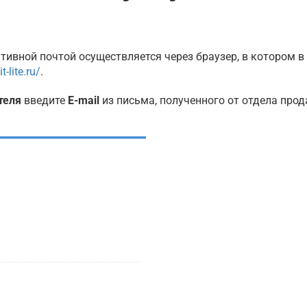
1С:Контрагент
Разработки IT-Lite
Фоточекер
ивной почтой осуществляется через браузер, в котором в
я
IDM.Управление у
t-lite.ru/
.
ДЕМО сервис 1С
я
1С для Учебных з
теля
введите
E-mail
из письма, полученного от отдела про
1С-Финконтроль