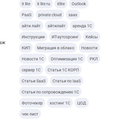
it lite
it lite ru
itlite
Outlook
PaaS
private cloud
saas
айти лайт
айтилайт
аренда 1С
четными данными
Инструкции
ИТ-аутсорсинг
Кейсы
аведений
даж
КИП
Миграция в облако
Новости
Новости 1С
Оптимизация 1С
РКЛ
сервер 1С
Статьи 1С КОРП
Статьи SaaS
Статьи по IaaS
Статьи по сопровождению 1С
Фоточекер
хостинг 1С
ЦОД
чек-лист