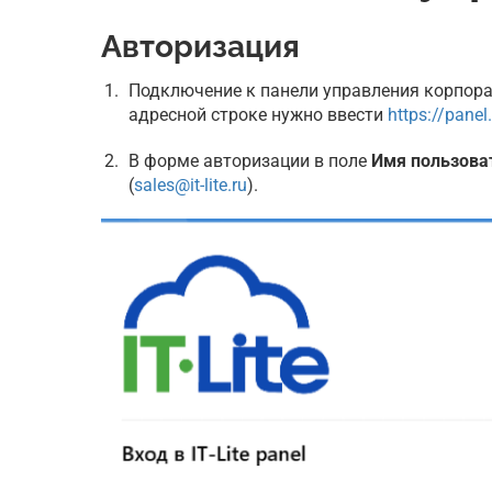
Аренда 1С:ERP в Облаке
Авторизация
Аренда сервера 1С
Подключение к панели управления корпорат
Аренда виртуального сервера дл
1С
адресной строке нужно ввести
https://panel.i
Аренда выделенного сервера дл
1С
В форме авторизации в поле
Имя пользова
Гибридное Облако 1С
(
sales@it-lite.ru
).
Хостинг 1с
Импортозамещение на 1С
Переход с SAP на 1С:ERP