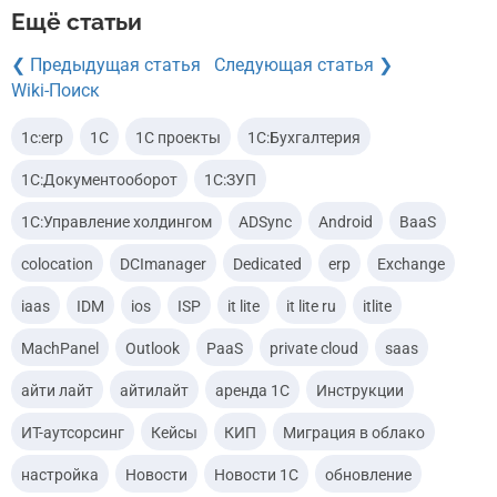
Ещё статьи
❮ Предыдущая статья
Следующая статья ❯
Wiki-Поиск
1c:erp
1С
1С проекты
1С:Бухгалтерия
1С:Документооборот
1С:ЗУП
1С:Управление холдингом
ADSync
Android
BaaS
colocation
DCImanager
Dedicated
erp
Exchange
iaas
IDM
ios
ISP
it lite
it lite ru
itlite
MachPanel
Outlook
PaaS
private cloud
saas
айти лайт
айтилайт
аренда 1С
Инструкции
ИТ-аутсорсинг
Кейсы
КИП
Миграция в облако
настройка
Новости
Новости 1С
обновление